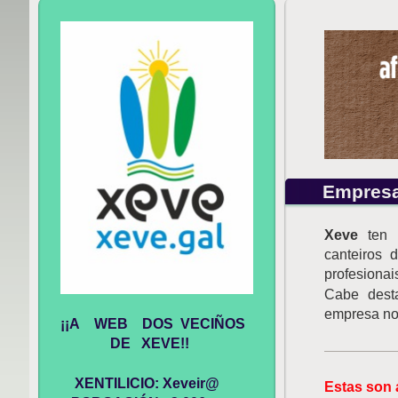
Empres
Xeve
ten u
canteiros
profesionai
Cabe dest
empresa non
¡¡A WEB DOS VECIÑOS
DE XEVE!!
XENTILICIO: Xeveir@
Estas son