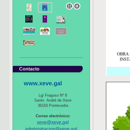
Contacto
www.xeve.gal
Lg/ Fragoso Nº 8
Santo André de Xeve
36150 Pontevedra
Correo electrónico:
xeve@xeve.
gal
administracion@xeve.gal