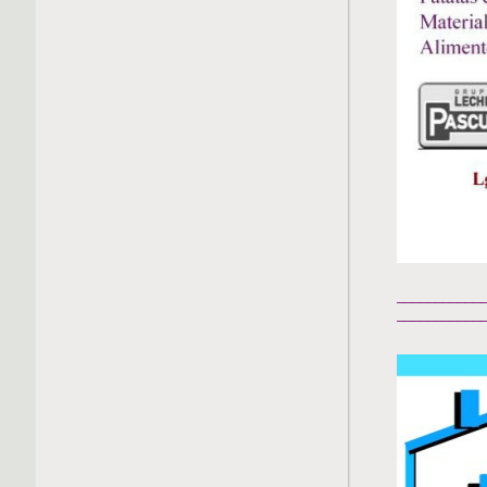
___________
___________