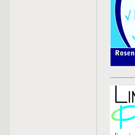
___________