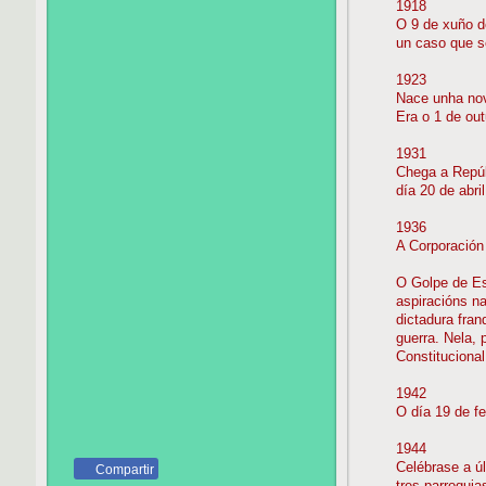
1918
O 9 de xuño de
un caso que s
1923
Nace unha nov
Era o 1 de out
1931
Chega a Repúb
día 20 de abri
1936
A Corporación
O Golpe de Es
aspiracións n
dictadura fra
guerra. Nela, 
Constituciona
1942
O día 19 de f
1944
Celébrase a ú
Compartir