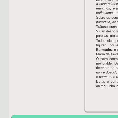
a nosa primei
reunirnos; e
coñeciamos e 
Sobre os seus
parroquia, de
Trátase dunha
Virían despoi
parellas, ata 
Todos eles p
figuran, por
Bermúdez
e 
María de Xev
O pazo conta
mellorable. D
deterioro do 
non é doado”
,
e outras non t
Estas e outra
animar unha l