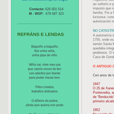
ao señorío e 
imposto que o
Contacto:
626 601 514
familia. Foi a
M - WSP:
679 587 323
luctuosa: con
autorización r
NO CATASTRO
REFRÁNS E LENDAS
A autonomía d
1755, onde es
tamén Santa M
Baguiño a baguiño,
quedaba integ
fixo unha vella,
pedáneos. O t
unha pipa de viño.
Casa de Gonda
Miña nai, mire meu pai
O ANTIGUO 
que calzós novos lle ten:
son abertos por diante
Cen anos de t
para poder mexar ben.
1847
Fillos criados,
O 25 de Xanei
traballos dobrados.
Pontevedra, a
de “Berducido”
O diñeiro do pobre,
primeiro alcal
aínda que queira non pode.
1852