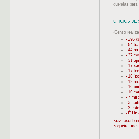
quendas para 
OFICIOS DE 
(Censo realiz
- 296 c
- 54 tr
- 44 mu
- 37 co
- 31 ap
- 17 xa
- 17 te
- 16 “p
- 12 me
- 10 ca
- 10 ca
- 7 mil
- 3 cur
- 3 est
- É Un 
Xuiz, escribán
zoqueiro, mest