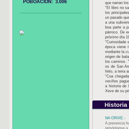
POBOACIÓN: 3.006
que narran los
"El libro no s
los principale
un pasado que
a una subvenc
boa parte a p
párroco. De e
próximo día 10
"Curiosidade e
época viene m
mediante la cu
origen de bata
los caminos. 
os de San An
feito, a terra
"Coa chegada
veciños pague
a historia de
Xeve de su pr
Histori
NA ORIXE.-
A presencia h
remóntanse a 