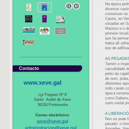
Na época prehi
diversos cast
conservan na 
Castro, en Ve
situados en S
Maúnzo e o de
primeiro local
que fai pensa
había alí unha
tipo de edific
AS PEGADAS
Tamén o Impe
Contacto
casualidade d
preto da cape
de ouro, prat
www.xeve.gal
diferentes ép
millo cando c
época romana.
Lg/ Fragoso Nº 8
como Galieno, 
Santo André de Xeve
outro metal pr
36150 Pontevedra
A LIBERACIÓ
Correo electrónico:
Non se pode fa
xeve@xeve.
gal
pasado: o mom
administracion@xeve.gal
Argüelles, li