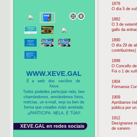
1878
O día 5 de xul
1882
O 3 de setemb
gallo da entr
1890
O día 29 de a
contribuíntes)
1898
O Concello de
Foi o 1 de xuñ
WWW.XEVE.GAL
É a web dos veciños de
1904
Xeve.
Fórmanse Comi
Todos podedes participar nela, ben
chamándonos, enviándonos fotos,
1909
noticias, un
e-mail, wsp ou ben da
Apróbanse ind
forma que creades máis axeitada.
pública por un
¡¡PARTICIPA NELA, É TÚA!!
1912
Desígnanse no
XEVE.GAL en redes sociais
de xaneiro