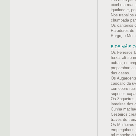
cicel e a mac
igualada e, po
Nos traballos
chumbada para
Os canteiros 
Paradores de 
Burgo; o Merc
E DE MÁIS O
Os Ferreiros f
forxa, alí se 
outras, empre
preparaban as 
das casas.
Os Augardente
cascallo da uv
con cobre rubi
superior, cap
Os Zoqueiros,
lameiras dos 
Cunha machada
Cesteiros cre
través do tren
Os Muiñeiros 
empregábanse 
tal maneira q