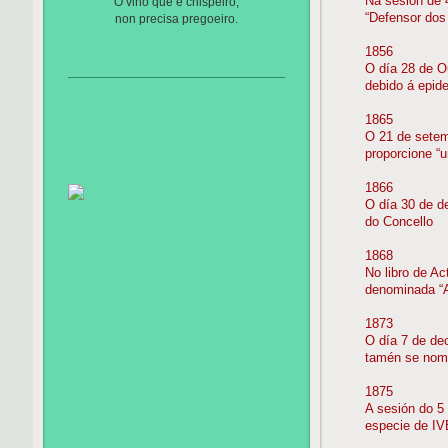
Na sesión de 
O viño que e chispeiro,
“Defensor dos
non precisa pregoeiro.
1856
O día 28 de O
debido á epid
1865
O 21 de setem
proporcione “
1866
O día 30 de d
do Concello
1868
No libro de A
denominada “A
1873
O día 7 de dec
tamén se nome
1875
A sesión do 5
especie de IV