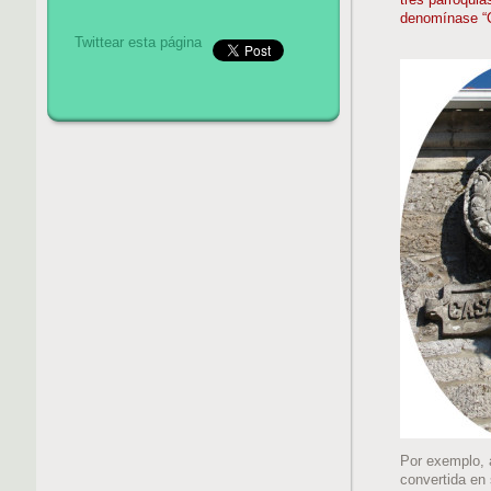
tres parroquia
denomínase “C
Twittear esta página
Por exemplo, 
convertida en 