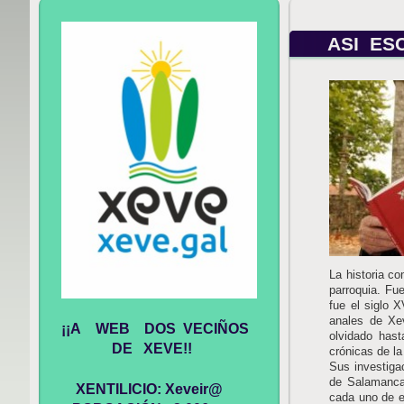
ASI ES
La historia c
parroquia. Fu
fue el siglo 
anales de Xe
¡¡A WEB DOS VECIÑOS
olvidado has
DE XEVE!!
crónicas de l
Sus investiga
de Salamanca 
XENTILICIO: Xeveir@
cada uno de el