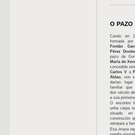
O PAZO
Cando en 1
formada po
Fontán Garc
Pérez Douter
pazo de Go
María de Xev
concedido ori
Carlos V
a
Aldao
, non s
darían luga
familiar que
dun século d
a súa primeir
O encontro t
unha carpa n
situado en
construción 
retratara a fa
Esa imaxe rep
parella orixin