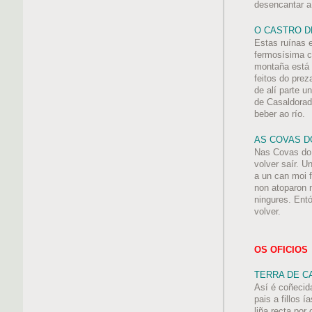
desencantar a
O CASTRO D
Estas ruínas 
fermosísima c
montaña está 
feitos do pre
de alí parte u
de Casaldorad
beber ao río.
AS COVAS D
Nas Covas do 
volver saír. U
a un can moi f
non atoparon 
ningures. Ent
volver.
OS OFICIOS
TERRA DE C
Así é coñecid
pais a fillos 
liña recta por